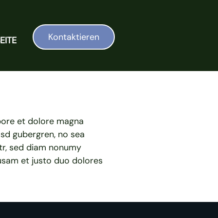
Kontaktieren
EITE
abore et dolore magna
asd gubergren, no sea
itr, sed diam nonumy
usam et justo duo dolores